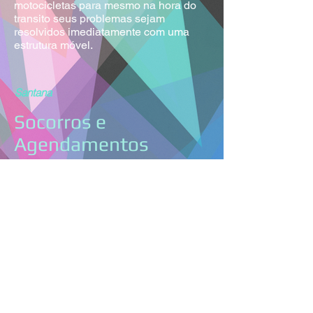
motocicletas para mesmo na hora do
transito seus problemas sejam
resolvidos imediatamente com uma
estrutura móvel.
Santana
Socorros e
Agendamentos
Nossa equipe esta de plantão
24h
para
te atender. Contamos com uma equipe
de
atendentes
para te designa-lo o
profissional mais
próximo
de você com
os melhores preços e qualidade de
serviço.
Formas de Pagamentos