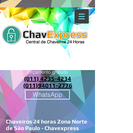
Central de Chaveiros 24 Horas
Trancado?
Peça um
Orçamento gratuito
(011) 4235-4234
(011)94011-2776
WhatsApp
Chaveiros 24 horas Zona Norte
de São Paulo - Chavexpress