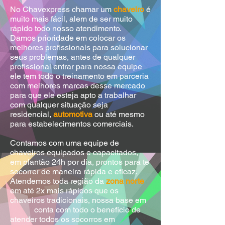
No Chavexpress chamar um
chaveiro
é
muito mais fácil, alem de ser muito
rápido todo nosso atendimento.
Damos prioridade em colocar os
melhores profissionais para solucionar
seus problemas, antes de qualquer
profissional entrar para nossa equipe
ele tem todo o treinamento em parceria
com melhores marcas desse mercado
para que ele esteja apto a trabalhar
com qualquer situação seja
residencial,
automotiva
ou até mesmo
para estabelecimentos comerciais.
Contamos com uma equipe de
chaveiros equipados e capacitados,
em plantão 24h por dia, prontos para te
socorrer de maneira rápida e eficaz.
Atendemos toda região da
zona norte
em até 2x mais rápidos que os
chaveiros tradicionais, nossa base em
conta com todo o beneficio de
atender todos os socorros em